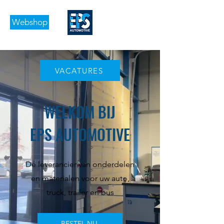
Webshop
VACATURES
WELKOM BIJ
EPS AUTOMOTIVE
Dé leverancier van onderdelen
en materialen voor uw auto,
truck, trailer en bus
BESTEL NU