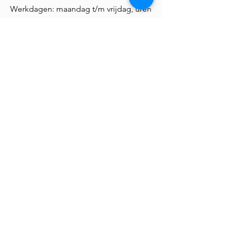
Werkdagen: maandag t/m vrijdag, uren
in overleg in te plannen
Werktijden :
08.30 - 17.30
uur
Aanvullende vergoedingen:
Overuren uitbetaald
Vakantiegeld
Arbeidsvoorwaarden:
Bedrijfsfeesten
Budget voor professionele
ontwikkeling
Fietsplan
Kerstpakket
Pensioen
Personeelskorting